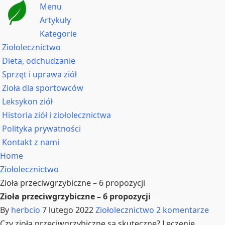
Menu
Artykuły
Kategorie
Ziołolecznictwo
Dieta, odchudzanie
Sprzęt i uprawa ziół
Zioła dla sportowców
Leksykon ziół
Historia ziół i ziołolecznictwa
Polityka prywatności
Kontakt z nami
Home
Ziołolecznictwo
Zioła przeciwgrzybiczne – 6 propozycji
Zioła przeciwgrzybiczne – 6 propozycji
By
herbcio
7 lutego 2022
Ziołolecznictwo
2 komentarze
Czy zioła przeciwgrzybiczne są skuteczne? Leczenie