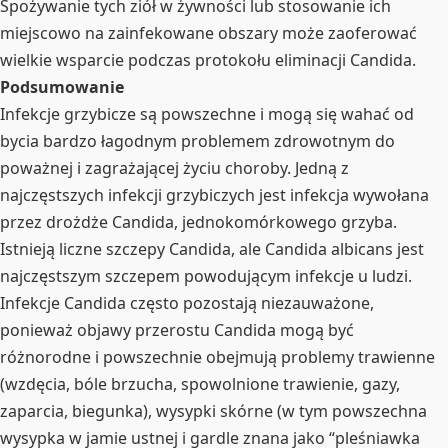
Spożywanie tych ziół w żywności lub stosowanie ich
miejscowo na zainfekowane obszary może zaoferować
wielkie wsparcie podczas protokołu eliminacji Candida.
Podsumowanie
Infekcje grzybicze są powszechne i mogą się wahać od
bycia bardzo łagodnym problemem zdrowotnym do
poważnej i zagrażającej życiu choroby. Jedną z
najczęstszych infekcji grzybiczych jest infekcja wywołana
przez drożdże Candida, jednokomórkowego grzyba.
Istnieją liczne szczepy Candida, ale Candida albicans jest
najczęstszym szczepem powodującym infekcje u ludzi.
Infekcje Candida często pozostają niezauważone,
ponieważ objawy przerostu Candida mogą być
różnorodne i powszechnie obejmują problemy trawienne
(wzdęcia, bóle brzucha, spowolnione trawienie, gazy,
zaparcia, biegunka), wysypki skórne (w tym powszechna
wysypka w jamie ustnej i gardle znana jako “pleśniawka