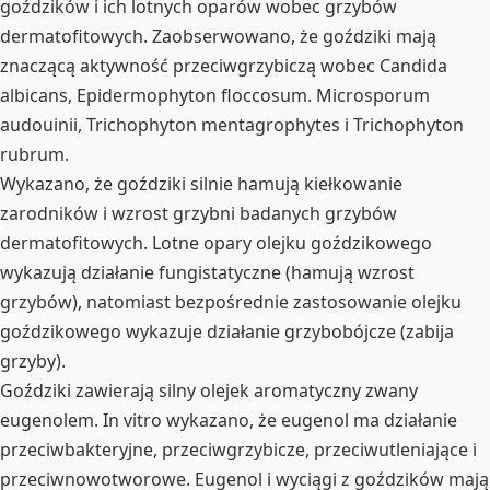
goździków i ich lotnych oparów wobec grzybów
dermatofitowych. Zaobserwowano, że goździki mają
znaczącą aktywność przeciwgrzybiczą wobec Candida
albicans, Epidermophyton floccosum. Microsporum
audouinii, Trichophyton mentagrophytes i Trichophyton
rubrum.
Wykazano, że goździki silnie hamują kiełkowanie
zarodników i wzrost grzybni badanych grzybów
dermatofitowych. Lotne opary olejku goździkowego
wykazują działanie fungistatyczne (hamują wzrost
grzybów), natomiast bezpośrednie zastosowanie olejku
goździkowego wykazuje działanie grzybobójcze (zabija
grzyby).
Goździki zawierają silny olejek aromatyczny zwany
eugenolem. In vitro wykazano, że eugenol ma działanie
przeciwbakteryjne, przeciwgrzybicze, przeciwutleniające i
przeciwnowotworowe. Eugenol i wyciągi z goździków mają