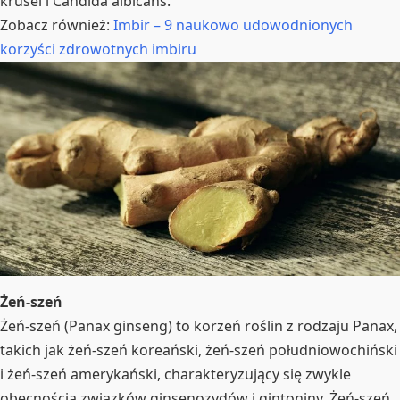
krusei i Candida albicans.
Zobacz również:
Imbir – 9 naukowo udowodnionych
korzyści zdrowotnych imbiru
Żeń-szeń
Żeń-szeń (Panax ginseng) to korzeń roślin z rodzaju Panax,
takich jak żeń-szeń koreański, żeń-szeń południowochiński
i żeń-szeń amerykański, charakteryzujący się zwykle
obecnością związków ginsenozydów i gintoniny. Żeń-szeń