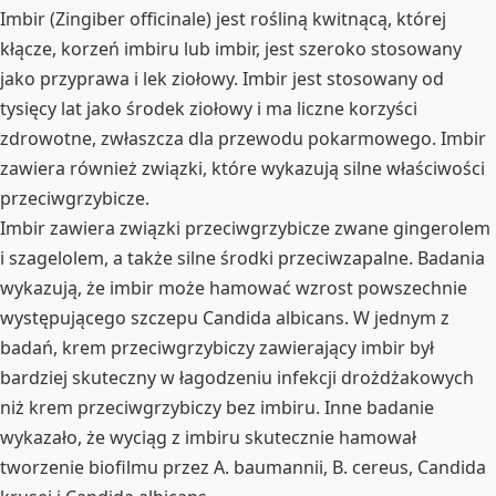
Imbir (Zingiber officinale) jest rośliną kwitnącą, której
kłącze, korzeń imbiru lub imbir, jest szeroko stosowany
jako przyprawa i lek ziołowy. Imbir jest stosowany od
tysięcy lat jako środek ziołowy i ma liczne korzyści
zdrowotne, zwłaszcza dla przewodu pokarmowego. Imbir
zawiera również związki, które wykazują silne właściwości
przeciwgrzybicze.
Imbir zawiera związki przeciwgrzybicze zwane gingerolem
i szagelolem, a także silne środki przeciwzapalne. Badania
wykazują, że imbir może hamować wzrost powszechnie
występującego szczepu Candida albicans. W jednym z
badań, krem przeciwgrzybiczy zawierający imbir był
bardziej skuteczny w łagodzeniu infekcji drożdżakowych
niż krem przeciwgrzybiczy bez imbiru. Inne badanie
wykazało, że wyciąg z imbiru skutecznie hamował
tworzenie biofilmu przez A. baumannii, B. cereus, Candida