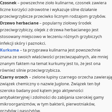
Czosnek
– powszechne zioło kulinarne, czosnek zawiera
liczne korzyści zdrowotne i wykazuje silne działanie
przeciwgrzybicze przeciwko licznym rodzajom grzybów.
Drzewo herbaciane
– popularny ziołowy środek
przeciwgrzybiczy, olejek z drzewa herbacianego jest
stosowany miejscowo w leczeniu różnych grzybiczych
infekcji skóry i paznokci.
Kurkuma
– ta przyprawa kulinarna jest powszechnie
znana ze swoich właściwości przeciwzapalnych, ale mniej
znanym faktem na temat kurkumy jest to, że jest ona
również silnie przeciwgrzybicza.
Czarny orzech
– zielone łupiny czarnego orzecha zawierają
związek chemiczny o nazwie Juglone. Związek ten był
szeroko badany pod kątem jego aktywności
antybakteryjnej i zdolności do zabijania szerokiej gamy
mikroorganizmów, w tym bakterii, pierwotniaków,
grzybów i pasożytów.