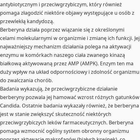
antybiotycznym i przeciwgrzybiczym, który również
pomaga złagodzić niektóre objawy występujące u osób z
przewlekłą kandydozą.
Berberyna działa poprzez wiązanie się z określonymi
celami molekularnymi w organizmie i zmianę ich funkcji. Jej
najważniejszy mechanizm działania polega na aktywacji
enzymu w komórkach naszego ciała zwanego kinazą
białkową aktywowaną przez AMP (AMPK). Enzym ten ma
duży wpływ na układ odpornościowy i zdolność organizmu
do zwalczania chorób.
Badania wykazują, że przeciwgrzybiczne działanie
berberyny pozwala jej hamować wzrost różnych gatunków
Candida. Ostatnie badania wykazały również, że berberyna
jest w stanie zwiększyć skuteczność niektórych
przeciwgrzybiczych leków farmaceutycznych. Berberyna
pomaga wzmocnić ogólny system obronny organizmu
poprzez aktywację makrofagów (białych krwinek), co