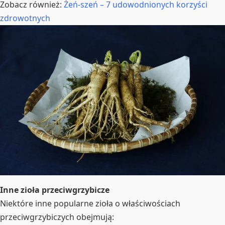
Zobacz również:
Żeń-szeń – 7 udowodnionych korzyści
zdrowotnych
Inne zioła przeciwgrzybicze
Niektóre inne popularne zioła o właściwościach
przeciwgrzybiczych obejmują: