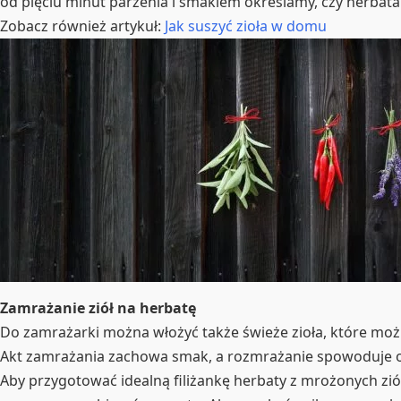
od pięciu minut parzenia i smakiem określamy, czy herbata 
Zobacz również artykuł:
Jak suszyć zioła w domu
Zamrażanie ziół na herbatę
Do zamrażarki można włożyć także świeże zioła, które możn
Akt zamrażania zachowa smak, a rozmrażanie spowoduje obtłu
Aby przygotować idealną filiżankę herbaty z mrożonych ziół,