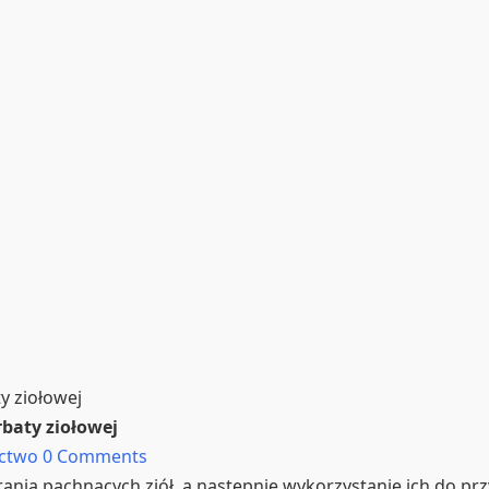
ty ziołowej
rbaty ziołowej
ictwo
0 Comments
ierania pachnących ziół, a następnie wykorzystanie ich do p