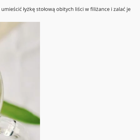
mieścić łyżkę stołową obitych liści w filiżance i zalać je