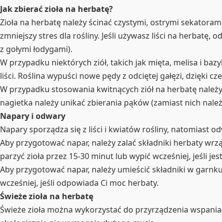
Jak zbierać zioła na herbatę?
Zioła na herbatę należy ścinać czystymi, ostrymi sekatoram
zmniejszy stres dla rośliny. Jeśli używasz liści na herbatę, o
z gołymi łodygami).
W przypadku niektórych ziół, takich jak mięta, melisa i baz
liści. Roślina wypuści nowe pędy z odciętej gałęzi, dzięki cz
W przypadku stosowania kwitnących ziół na herbatę należy
nagietka należy unikać zbierania pąków (zamiast nich nale
Napary i odwary
Napary sporządza się z liści i kwiatów rośliny, natomiast od
Aby przygotować napar, należy zalać składniki herbaty wrząc
parzyć zioła przez 15-30 minut lub wypić wcześniej, jeśli j
Aby przygotować napar, należy umieścić składniki w garnk
wcześniej, jeśli odpowiada Ci moc herbaty.
Świeże zioła na herbatę
Świeże zioła można wykorzystać do przyrządzenia wspaniałej