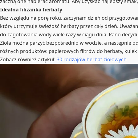
zaczną one nabierać aromatu. Aby uzyskać najlepszy smak, 
Idealna filiżanka herbaty
Bez względu na porę roku, zaczynam dzień od przygotowani
który utrzymuje świeżość herbaty przez cały dzień. Uważam, 
do zagotowania wody wiele razy w ciągu dnia. Rano decyduj
Zioła można parzyć bezpośrednio w wodzie, a następnie o
różnych produktów: papierowych filtrów do herbaty, kulek 
Zobacz również artykuł:
30 rodzajów herbat ziołowych