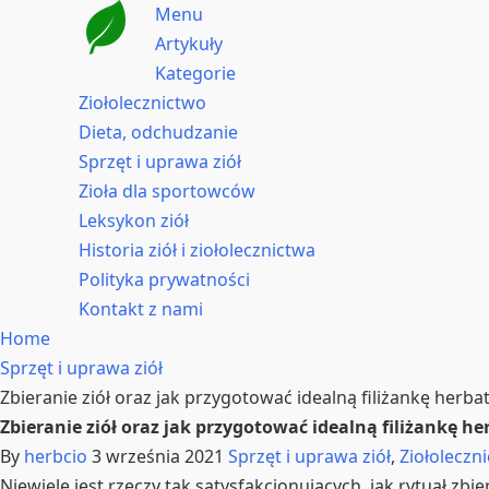
Menu
Artykuły
Kategorie
Ziołolecznictwo
Dieta, odchudzanie
Sprzęt i uprawa ziół
Zioła dla sportowców
Leksykon ziół
Historia ziół i ziołolecznictwa
Polityka prywatności
Kontakt z nami
Home
Sprzęt i uprawa ziół
Zbieranie ziół oraz jak przygotować idealną filiżankę herba
Zbieranie ziół oraz jak przygotować idealną filiżankę he
By
herbcio
3 września 2021
Sprzęt i uprawa ziół
,
Ziołoleczn
Niewiele jest rzeczy tak satysfakcjonujących, jak rytuał zb