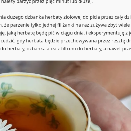
należy parzyć przez pięć minut lub dłużej.
a dużego dzbanka herbaty ziołowej do picia przez cały dz
że parzenie tylko jednej filiżanki na raz zużywa zbyt wiele
ę, jaką herbatę będę pić w ciągu dnia, i eksperymentuję z 
dcedzić, gdy herbata będzie przechowywana przez resztę 
do herbaty, dzbanka atea z filtrem do herbaty, a nawet pra