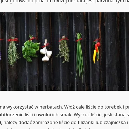
jest gotowa do picia. Im dłużej herbata jest parzona, tym b
a wykorzystać w herbatach. Włóż całe liście do torebek i p
czenie liści i uwolni ich smak. Wyrzuć liście, jeśli staną 
 należy dodać zamrożone liście do filiżanki lub czajniczka i