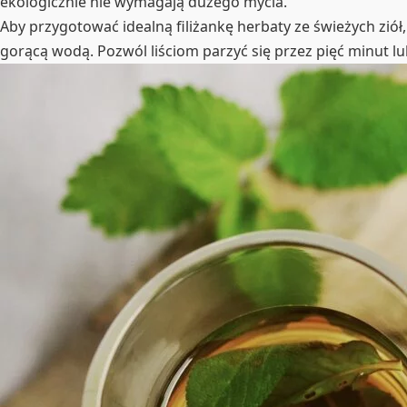
ekologicznie nie wymagają dużego mycia.
Aby przygotować idealną filiżankę herbaty ze świeżych ziół, n
gorącą wodą. Pozwól liściom parzyć się przez pięć minut lub