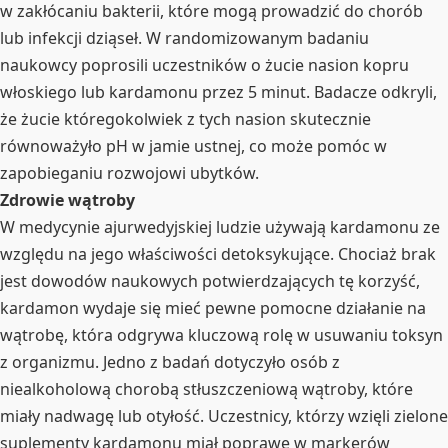
w zakłócaniu bakterii, które mogą prowadzić do chorób
lub infekcji dziąseł. W randomizowanym badaniu
naukowcy poprosili uczestników o żucie nasion kopru
włoskiego lub kardamonu przez 5 minut. Badacze odkryli,
że żucie któregokolwiek z tych nasion skutecznie
równoważyło pH w jamie ustnej, co może pomóc w
zapobieganiu rozwojowi ubytków.
Zdrowie wątroby
W medycynie ajurwedyjskiej ludzie używają kardamonu ze
względu na jego właściwości detoksykujące. Chociaż brak
jest dowodów naukowych potwierdzających tę korzyść,
kardamon wydaje się mieć pewne pomocne działanie na
wątrobę, która odgrywa kluczową rolę w usuwaniu toksyn
z organizmu. Jedno z badań dotyczyło osób z
niealkoholową chorobą stłuszczeniową wątroby, które
miały nadwagę lub otyłość. Uczestnicy, którzy wzięli zielone
suplementy kardamonu miał poprawę w markerów