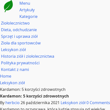
Menu
Artykuły
Kategorie
Ziołolecznictwo
Dieta, odchudzanie
Sprzęt i uprawa ziół
Zioła dla sportowców
Leksykon ziół
Historia ziół i ziołolecznictwa
Polityka prywatności
Kontakt z nami
Home
Leksykon ziół
Kardamon: 5 korzyści zdrowotnych
Kardamon: 5 korzyści zdrowotnych
By
herbcio
26 października 2021
Leksykon ziół
0 Comments
Kardamon to przyprawa, którą ludzie stosują od wieków