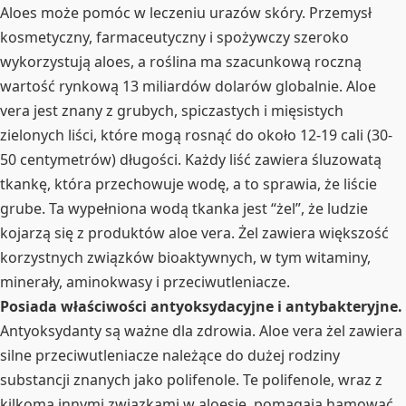
Aloes może pomóc w leczeniu urazów skóry. Przemysł
kosmetyczny, farmaceutyczny i spożywczy szeroko
wykorzystują aloes, a roślina ma szacunkową roczną
wartość rynkową 13 miliardów dolarów globalnie. Aloe
vera jest znany z grubych, spiczastych i mięsistych
zielonych liści, które mogą rosnąć do około 12-19 cali (30-
50 centymetrów) długości. Każdy liść zawiera śluzowatą
tkankę, która przechowuje wodę, a to sprawia, że liście
grube. Ta wypełniona wodą tkanka jest “żel”, że ludzie
kojarzą się z produktów aloe vera. Żel zawiera większość
korzystnych związków bioaktywnych, w tym witaminy,
minerały, aminokwasy i przeciwutleniacze.
Posiada właściwości antyoksydacyjne i antybakteryjne.
Antyoksydanty są ważne dla zdrowia. Aloe vera żel zawiera
silne przeciwutleniacze należące do dużej rodziny
substancji znanych jako polifenole. Te polifenole, wraz z
kilkoma innymi związkami w aloesie, pomagają hamować