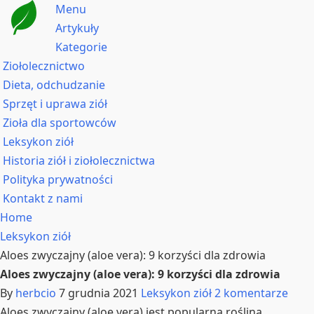
Menu
Artykuły
Kategorie
Ziołolecznictwo
Dieta, odchudzanie
Sprzęt i uprawa ziół
Zioła dla sportowców
Leksykon ziół
Historia ziół i ziołolecznictwa
Polityka prywatności
Kontakt z nami
Home
Leksykon ziół
Aloes zwyczajny (aloe vera): 9 korzyści dla zdrowia
Aloes zwyczajny (aloe vera): 9 korzyści dla zdrowia
By
herbcio
7 grudnia 2021
Leksykon ziół
2 komentarze
Aloes zwyczajny (aloe vera) jest popularną rośliną