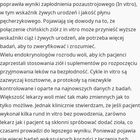
poprawiła wyniki zapłodnienia pozaustrojowego (In vitro),
w tym wskaźnik żywych urodzeń i jakość płynu
pęcherzykowego. Pojawiają się dowody na to, że
połączenie chińskich ziół z in vitro może przynieść wyższe
wskaźniki ciąż i żywych urodzeń, ale potrzeba więcej
badań, aby to zweryfikować i zrozumieć.
Wielu endokrynologów rozrodu woli, aby ich pacjenci
zaprzestali stosowania ziół i suplementów po rozpoczęciu
przyjmowania leków na bezpłodność. Cykle in vitro są
zazwyczaj kosztowne, a protokoły są niezwykle
kontrolowane i oparte na najnowszych danych z badań.
Większość lekarzy woli mieć tak mało zmiennych jak to
tylko możliwe. Jednak klinicznie stwierdzam, że jeśli pacjent
wykonał kilka rund in vitro bez powodzenia, zarówno
lekarz jak i pacjent są skłonni spróbować dodać zioła, co
czasami prowadzi do lepszego wyniku. Ponieważ pojawia
się więcej badań wykazujących korzyści z łączenia tych