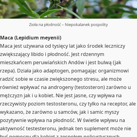
Zioła na płodność – Niepokalanek pospolity
Maca (Lepidium meyenii)
Maca jest używana od tysięcy lat jako środek leczniczy
zwiększający libido i płodność. Jest rdzennym
mieszkańcem peruwiańskich Andów i jest bulwą (jak
rzepa). Działa jako adaptogen, pomagając organizmowi
radzić sobie w czasie zwiększonego stresu, ale może
również wpływać na androgeny (testosteron) zarówno u
mężczyzn jak i u kobiet. Nie jest jasne, czy wpływa na
rzeczywisty poziom testosteronu, czy tylko na receptor, ale
wykazano, że zarówno u samców, jak i samic myszy
pozytywnie wpływa na płodność. W świetle wpływu na
aktywność testesteronu, jednak ten suplement może nie
być pomocny dla kobiet z zespołem policystycznych