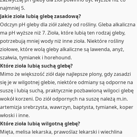
najmniej 5.
Jakie zioła lubią glebę zasadową?
Odczyn pH gleby dla ziół zależy od rośliny. Gleba alkaliczna
ma pH wyższe niż 7. Zioła, które lubią ten rodzaj gleby,
potrzebują mniej wody niż inne zioła. Niektóre rośliny
ziołowe, które wolą gleby alkaliczne są lawenda, anyż,
szałwia, tymianek i horehound.
Które zioła lubią suchą glebę?
Mimo że większość ziół daje najlepsze plony, gdy zasadzi
się je w wilgotnej glebie, niektóre odmiany są odporne na
suszę i lubią suchą, praktycznie pozbawioną wilgoci glebę
wokół korzeni. Do ziół odpornych na suszę należą m.in.
artemizja srebrzysta, wawrzyn, baptysta, tymianek, koper
włoski i inne.
Które zioła lubią wilgotną glebę?
Mięta, melisa lekarska, prawoślaz lekarski i wiechlina