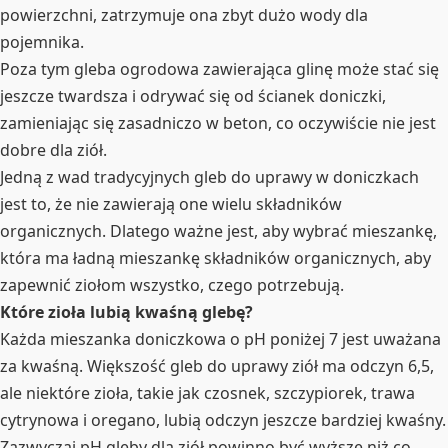
powierzchni, zatrzymuje ona zbyt dużo wody dla
pojemnika.
Poza tym gleba ogrodowa zawierająca glinę może stać się
jeszcze twardsza i odrywać się od ścianek doniczki,
zamieniając się zasadniczo w beton, co oczywiście nie jest
dobre dla ziół.
Jedną z wad tradycyjnych gleb do uprawy w doniczkach
jest to, że nie zawierają one wielu składników
organicznych. Dlatego ważne jest, aby wybrać mieszankę,
która ma ładną mieszankę składników organicznych, aby
zapewnić ziołom wszystko, czego potrzebują.
Które zioła lubią kwaśną glebę?
Każda mieszanka doniczkowa o pH poniżej 7 jest uważana
za kwaśną. Większość gleb do uprawy ziół ma odczyn 6,5,
ale niektóre zioła, takie jak czosnek, szczypiorek, trawa
cytrynowa i oregano, lubią odczyn jeszcze bardziej kwaśny.
Zazwyczaj pH gleby dla ziół powinno być wyższe niż co