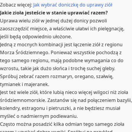
Zobacz więcej:
Jak wybrać doniczkę do uprawy ziół
Jakie zioła jesteście w stanie uprawiać razem?
Uprawa wielu ziół w jednej dużej donicy pozwoli
zaoszczędzić miejsce, a właściwie ułatwi ich pielęgnację,
jeśli będą odpowiednio ułożone.
Jedną z mocnych kombinacji jest łączenie ziół z regionu
Morza Śródziemnego. Ponieważ wszystkie pochodzą z
tego samego regionu, mają podobne wymagania co do
wzrostu, takie jak dużo słońca i trochę suchej gleby.
Spróbuj zebrać razem rozmaryn, oregano, szałwię,
tymianek i majeranek.
Jest też wiele ziół, które lubią nieco więcej wilgoci niż zioła
śródziemnomorskie. Zastanów się nad połączeniem bazylii,
kolendry, estragonu i pietruszki, a nie będziesz musiał
myśleć o nadmiernym podlewaniu.
Często można posadzić kilka odmian tego samego zioła
razem i uzyskać dobre wyniki. Spróbuj na przykład