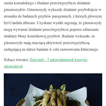
szenia koreańskiego i zbadano przeciwgrzybicze działanie
ginsenozydów. Ginsenozydy wykazały działanie grzybobójcze w
stosunku do badanych grzybów patogennych, z których głównym
był Candida albicans. Uzyskane wyniki sugerują, że ginsenozydy
mogą wywierać działanie przeciwgrzybicze poprzez zaburzanie
struktury błony komórkowej grzybów. Badanie wykazało, że
ginsenozydy mają znaczącą aktywność przeciwgrzybiczą,
zasługującą na dalsze badania w celu zastosowania klinicznego.
Zobacz również:
Żeń-szeń – 7 udowodnionych korzyści
zdrowotnych