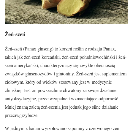
Żeń-szeń
Żeń-szeń (Panax ginseng) to korzeń roślin z rodzaju Panax,
takich jak żeń-szeń koreański, żeń-szeń południowochiński i żeń-
szeń amerykański, charakteryzujący się zwykle obecnością
związków ginsenozydów i gintoniny. Żeń-szeń jest suplementem
ziołowym, który od wieków stosowany jest w medycynie
chińskiej. Jest on powszechnie chwalony za swoje działanie
antyoksydacyjne, przeciwzapalne i wzmacniające odporność.
Mniej znaną zaletą żeń-szenia jest jednak jego silne działanie
przeciwgrzybicze.
W jednym z badań wyizolowano saponiny z czerwonego żeń-