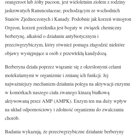
orangeroot lub żółty pucoon, jest wieloletnim ziołem z rodziny
jaskrowatych Ranunculaceae, pochodzącym ze wschodnich
Stanów Zjednoczonych i Kanady. Podobnie jak korzeń winogron
Orgeon, korzeń gorzknika jest bogaty w związek chemiczny
berberynę, alkaloid o działaniu antybiotycznym i
przeciwgrzybiczym, który również pomaga złagodzić niektóre
objawy występujące u osób z przewlekłą kandydozą.
Berberyna działa poprzez wiązanie się z określonymi celami
molekularnymi w organizmie i zmianę ich funkcji. Jej
najważniejszy mechanizm działania polega na aktywacji enzymu
w komórkach naszego ciała zwanego kinazą białkową
aktywowaną przez AMP (AMPK). Enzym ten ma duży wpływ
na układ odpornościowy i zdolność organizmu do zwalczania
chorób.
Badania wykazują, że przeciwgrzybiczne działanie berberyny