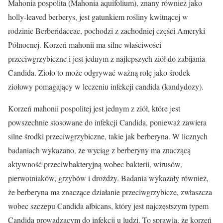
Mahonia pospolita (Mahonia aquifolium), znany również jako
holly-leaved berberys, jest gatunkiem rośliny kwitnącej w
rodzinie Berberidaceae, pochodzi z zachodniej części Ameryki
Północnej. Korzeń mahonii ma silne właściwości
przeciwgrzybiczne i jest jednym z najlepszych ziół do zabijania
Candida. Zioło to może odgrywać ważną rolę jako środek
ziołowy pomagający w leczeniu infekcji candida (kandydozy).
Korzeń mahonii pospolitej jest jednym z ziół, które jest
powszechnie stosowane do infekcji Candida, ponieważ zawiera
silne środki przeciwgrzybiczne, takie jak berberyna. W licznych
badaniach wykazano, że wyciąg z berberyny ma znaczącą
aktywność przeciwbakteryjną wobec bakterii, wirusów,
pierwotniaków, grzybów i drożdży. Badania wykazały również,
że berberyna ma znaczące działanie przeciwgrzybicze, zwłaszcza
wobec szczepu Candida albicans, który jest najczęstszym typem
Candida prowadzącym do infekcji u ludzi. To sprawia, że korzeń