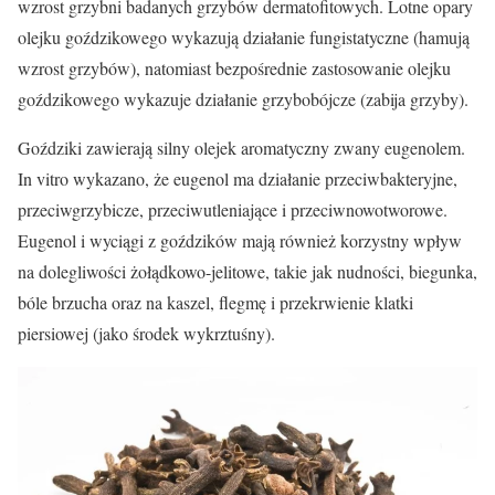
wzrost grzybni badanych grzybów dermatofitowych. Lotne opary
olejku goździkowego wykazują działanie fungistatyczne (hamują
wzrost grzybów), natomiast bezpośrednie zastosowanie olejku
goździkowego wykazuje działanie grzybobójcze (zabija grzyby).
Goździki zawierają silny olejek aromatyczny zwany eugenolem.
In vitro wykazano, że eugenol ma działanie przeciwbakteryjne,
przeciwgrzybicze, przeciwutleniające i przeciwnowotworowe.
Eugenol i wyciągi z goździków mają również korzystny wpływ
na dolegliwości żołądkowo-jelitowe, takie jak nudności, biegunka,
bóle brzucha oraz na kaszel, flegmę i przekrwienie klatki
piersiowej (jako środek wykrztuśny).