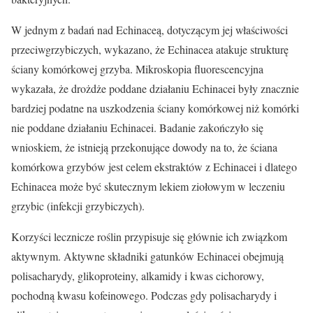
W jednym z badań nad Echinaceą, dotyczącym jej właściwości
przeciwgrzybiczych, wykazano, że Echinacea atakuje strukturę
ściany komórkowej grzyba. Mikroskopia fluorescencyjna
wykazała, że drożdże poddane działaniu Echinacei były znacznie
bardziej podatne na uszkodzenia ściany komórkowej niż komórki
nie poddane działaniu Echinacei. Badanie zakończyło się
wnioskiem, że istnieją przekonujące dowody na to, że ściana
komórkowa grzybów jest celem ekstraktów z Echinacei i dlatego
Echinacea może być skutecznym lekiem ziołowym w leczeniu
grzybic (infekcji grzybiczych).
Korzyści lecznicze roślin przypisuje się głównie ich związkom
aktywnym. Aktywne składniki gatunków Echinacei obejmują
polisacharydy, glikoproteiny, alkamidy i kwas cichorowy,
pochodną kwasu kofeinowego. Podczas gdy polisacharydy i