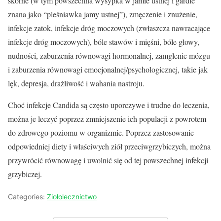
skórne (w tym powszechna wysypka w jamie ustnej i gardle
znana jako “pleśniawka jamy ustnej”), zmęczenie i znużenie,
infekcje zatok, infekcje dróg moczowych (zwłaszcza nawracające
infekcje dróg moczowych), bóle stawów i mięśni, bóle głowy,
nudności, zaburzenia równowagi hormonalnej, zamglenie mózgu
i zaburzenia równowagi emocjonalnej/psychologicznej, takie jak
lęk, depresja, drażliwość i wahania nastroju.
Choć infekcje Candida są często uporczywe i trudne do leczenia,
można je leczyć poprzez zmniejszenie ich populacji z powrotem
do zdrowego poziomu w organizmie. Poprzez zastosowanie
odpowiedniej diety i właściwych ziół przeciwgrzybiczych, można
przywrócić równowagę i uwolnić się od tej powszechnej infekcji
grzybiczej.
Categories:
Ziołolecznictwo