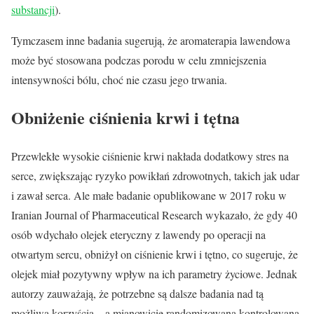
substancji
).
Tymczasem inne badania sugerują, że aromaterapia lawendowa
może być stosowana podczas porodu w celu zmniejszenia
intensywności bólu, choć nie czasu jego trwania.
Obniżenie ciśnienia krwi i tętna
Przewlekłe wysokie ciśnienie krwi nakłada dodatkowy stres na
serce, zwiększając ryzyko powikłań zdrowotnych, takich jak udar
i zawał serca. Ale małe badanie opublikowane w 2017 roku w
Iranian Journal of Pharmaceutical Research wykazało, że gdy 40
osób wdychało olejek eteryczny z lawendy po operacji na
otwartym sercu, obniżył on ciśnienie krwi i tętno, co sugeruje, że
olejek miał pozytywny wpływ na ich parametry życiowe. Jednak
autorzy zauważają, że potrzebne są dalsze badania nad tą
możliwą korzyścią – a mianowicie randomizowana kontrolowana