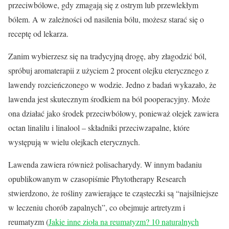
przeciwbólowe, gdy zmagają się z ostrym lub przewlekłym
bólem. A w zależności od nasilenia bólu, możesz starać się o
receptę od lekarza.
Zanim wybierzesz się na tradycyjną drogę, aby złagodzić ból,
spróbuj aromaterapii z użyciem 2 procent olejku eterycznego z
lawendy rozcieńczonego w wodzie. Jedno z badań wykazało, że
lawenda jest skutecznym środkiem na ból pooperacyjny. Może
ona działać jako środek przeciwbólowy, ponieważ olejek zawiera
octan linalilu i linalool – składniki przeciwzapalne, które
występują w wielu olejkach eterycznych.
Lawenda zawiera również polisacharydy. W innym badaniu
opublikowanym w czasopiśmie Phytotherapy Research
stwierdzono, że rośliny zawierające te cząsteczki są “najsilniejsze
w leczeniu chorób zapalnych”, co obejmuje artretyzm i
reumatyzm (
Jakie inne zioła na reumatyzm? 10 naturalnych