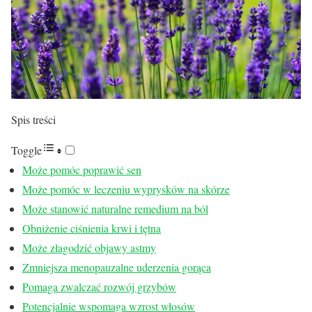
Spis treści
Toggle
Może pomóc poprawić sen
Może pomóc w leczeniu wyprysków na skórze
Może stanowić naturalne remedium na ból
Obniżenie ciśnienia krwi i tętna
Może złagodzić objawy astmy
Zmniejsza menopauzalne uderzenia gorąca
Pomaga zwalczać rozwój grzybów
Potencjalnie wspomaga wzrost włosów