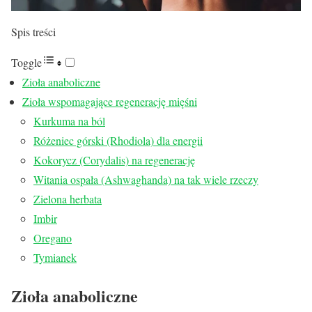
Spis treści
Toggle
Zioła anaboliczne
Zioła wspomagające regenerację mięśni
Kurkuma na ból
Różeniec górski (Rhodiola) dla energii
Kokorycz (Corydalis) na regenerację
Witania ospała (Ashwaghanda) na tak wiele rzeczy
Zielona herbata
Imbir
Oregano
Tymianek
Zioła anaboliczne