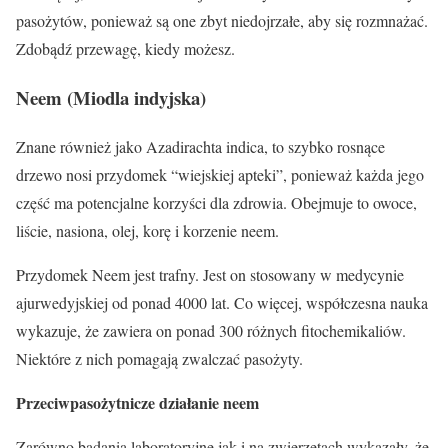
pasożytów, ponieważ są one zbyt niedojrzałe, aby się rozmnażać.
Zdobądź przewagę, kiedy możesz.
Neem (Miodla indyjska)
Znane również jako Azadirachta indica, to szybko rosnące
drzewo nosi przydomek “wiejskiej apteki”, ponieważ każda jego
część ma potencjalne korzyści dla zdrowia. Obejmuje to owoce,
liście, nasiona, olej, korę i korzenie neem.
Przydomek Neem jest trafny. Jest on stosowany w medycynie
ajurwedyjskiej od ponad 4000 lat. Co więcej, współczesna nauka
wykazuje, że zawiera on ponad 300 różnych fitochemikaliów.
Niektóre z nich pomagają zwalczać pasożyty.
Przeciwpasożytnicze działanie neem
Zarówno badania laboratoryjne jak i na zwierzętach wykazały, że