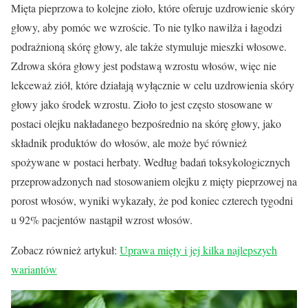
Mięta pieprzowa to kolejne zioło, które oferuje uzdrowienie skóry
głowy, aby pomóc we wzroście. To nie tylko nawilża i łagodzi
podrażnioną skórę głowy, ale także stymuluje mieszki włosowe.
Zdrowa skóra głowy jest podstawą wzrostu włosów, więc nie
lekceważ ziół, które działają wyłącznie w celu uzdrowienia skóry
głowy jako środek wzrostu. Zioło to jest często stosowane w
postaci olejku nakładanego bezpośrednio na skórę głowy, jako
składnik produktów do włosów, ale może być również
spożywane w postaci herbaty. Według badań toksykologicznych
przeprowadzonych nad stosowaniem olejku z mięty pieprzowej na
porost włosów, wyniki wykazały, że pod koniec czterech tygodni
u 92% pacjentów nastąpił wzrost włosów.
Zobacz również artykuł:
Uprawa mięty i jej kilka najlepszych
wariantów